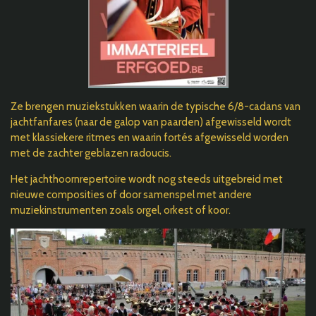
Ze brengen muziekstukken waarin de typische 6/8-cadans van
jachtfanfares (naar de galop van paarden) afgewisseld wordt
met klassiekere ritmes en waarin fortés afgewisseld worden
met de zachter geblazen radoucis.
Het jachthoornrepertoire wordt nog steeds uitgebreid met
nieuwe composities of door samenspel met andere
muziekinstrumenten zoals orgel, orkest of koor.